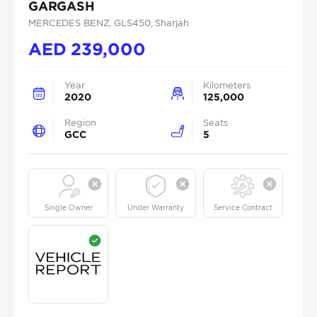
GARGASH
MERCEDES BENZ
, GLS450
, Sharjah
AED
239,000
Year
Kilometers
2020
125,000
Region
Seats
GCC
5
Single Owner
Under Warranty
Service Contract