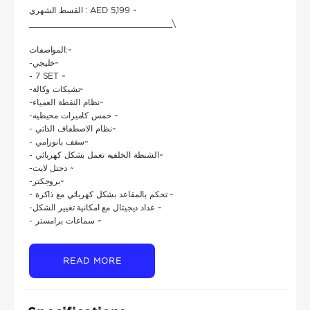
القسط الشهري : AED 5,199 ~
______________________________\
المواصفات:~
-خليجي~
- 7 SET ~
-تشيكات وكالة~
-نظام النقطة العمياء~
-خمس كاميرات محيطيه ~
- نظام الاصطفاف الذاتي~
- سقف بانورامي~
- الشنطة الخلفيه تعمل بشكل كهربائي~
-دجتل لايت ~
-بروجكتر~
- تحكم بالمقاعد بشكل كهربائي مع ذاكرة ~
-عداد ديجيتال مع امكانية تغيير الشكل ~
- سماعات برامستر ~
READ MORE