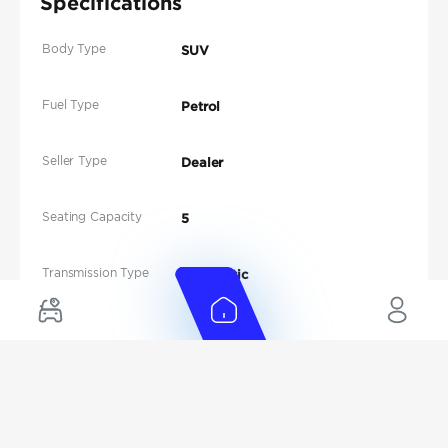
Specifications
Body Type
SUV
Fuel Type
Petrol
Seller Type
Dealer
Seating Capacity
5
Transmission Type
Automatic
Engine Capacity (cc)
2500-2999 cc
Location
Souq Al-Hiraj