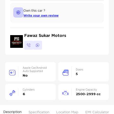
Own this car ?
Write your own review
Fawaz Sukar Motors
Apple Car/Android
Doors
Auto Supported
5
No
Cylinders
Engine Capacity
6
2500-2999 cc
Description
Specification
Location Map
EMI Calculator